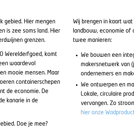
ek gebied. Hier mengen
Wij brengen in kaart wat
en is zee soms land. Hier
landbouw, economie of o
verdwijnen grenzen.
twee manieren:
O Werelderfgoed, komt
We bouwen een integ
e een waardevol
makersnetwerk van (j
 en mooie mensen. Maar
ondernemers en mak
rvoeren containerschepen
We ontwerpen en make
eunt de economie. De
Lokale, circulaire pro
e kanarie in de
vervangen. Zo stroom
hier onze Wadproduc
gebied. Doe je mee?